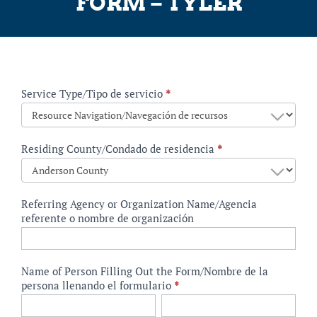
FORM – TYLER
Family
Service Type/Tipo de servicio
*
Resource
Center
Referral
Residing County/Condado de residencia
*
Form
–
Tyler
Referring Agency or Organization Name/Agencia
referente o nombre de organización
Name of Person Filling Out the Form/Nombre de la
persona llenando el formulario
*
First/Primer
Last/Apellido